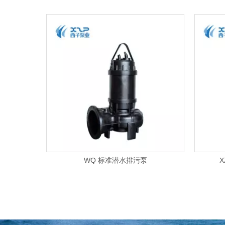
升机
WQ 标准潜水排污泵