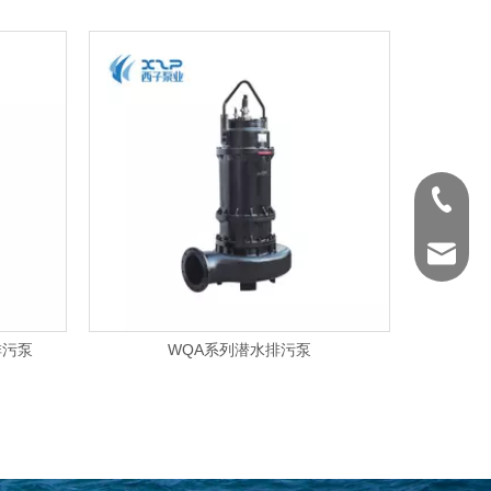
0571-88
shengye
排污泵
WQA系列潜水排污泵
WQ