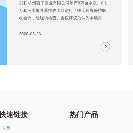
22日杭州西子泵业有限公司年产8万台水泵、0.1
万套污水提升器技改项目进行了竣工环境保护验
收会议，经现场检查、会议评议后认为本项目基
本落实了项目环评文件及环评登记表提出的要
求，落实了各种污染防治措施，项目达到了环保
2026-05-26
竣工验收要求，通过该项目竣工环境保护验收。
依据《建设项目环境保护条例》、《建设项目竣
工环境保护验收暂行办法》，现将项目竣工环境
保护验收监测报告向社会予以公示。一、公示情
况如下1、建设地点、规模、主要建设内容建设地
点：浙江省杭州市临平区塘栖镇顺启路8号。建设
规模：年产8万台水泵、0.1万套污
快速链接
热门产品
首页