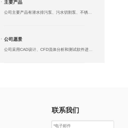
主要产品
公司主要产品有潜水排污泵、污水切割泵、不锈钢潜水排污泵、一体化预制泵站、污水提升机、油脂分离器等。
公司愿景
公司采用CAD设计、CFD流体分析和测试软件进行产品开发；拥有全自动水泵检测中心，建立完善的ISO9001质量管理体系，连续获得“省优质产品”、“省产品质量信得过企业”、“AAA级
联系我们