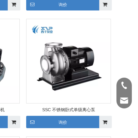
询价
0571-88
shengye
升机
SSC 不锈钢卧式单级离心泵
询价