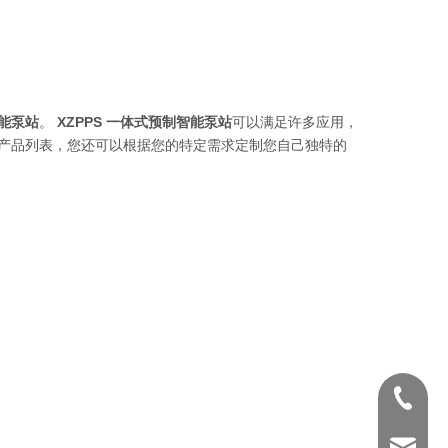
智能泵站
。
XZPPS 一体式预制智能泵站
可以满足许多应用，
产品列表，您还可以根据您的特定需求定制您自己独特的
0571-88